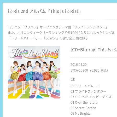
i☆Ris 2nd アルバム「Th!s !s i☆Ris!!」
TVアニメ「プリパラ」オープニングテーマ曲「ブライトファンタジー」
また、オリコンウィークリーランキング初週TOP10入りにもなったシングル
「ドリームパレード」、「Goin’on」を含む全11曲収録♪
[CD+Blu-ray] Th!s !s i
2016.04.20
EYCA-10800 ¥6,985(税込)
CD
01 ドリームパレード
02 ブライトファンタジー
03 YuRuYuRuハッピーデイズ
04 Over the future
05 Secret Garden
06 My Bright...