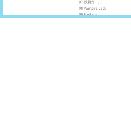
07 鉄腕ガール
08 Vampire Lady
09 Fanfare
10 Goin’on
11 Raspberry night
Blu-ray
2015/11/8 i☆Ris 3rd Anniversa
01 オープニング
02 ブライトファンタジー
03 幻想曲WONDERLAND
04 Color
05 Dream☆Land
06 i☆Doloid
07 ミラクル☆パラダイス
08 Defy the fate
09 NEXTAGE
10 ドリームパレード
11 §Rainbow
12 Make it!
13 ユメノツバサ
14 EN1.Happy New World☆