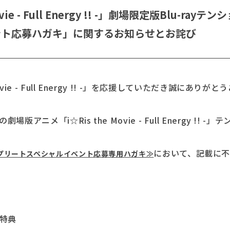
vie - Full Energy !! -」劇場限定版Blu-
NOVELTY
EVENT
ント応募ハガキ」に関するお知らせとお詫び
vie - Full Energy !! -」を応援していただき誠にありが
版アニメ「i☆Ris the Movie - Full Energy !
において、記載に
プリートスペシャルイベント応募専用ハガキ≫
者特典