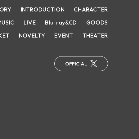
TORY
INTRODUCTION
CHARACTER
MUSIC
LIVE
Blu-ray&CD
GOODS
KET
NOVELTY
EVENT
THEATER
OFFICIAL
X