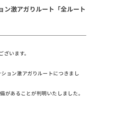
rayテンション激アガりルート「全ルート
THEATER
とうございます。
! -」テンション激アガりルートにつきまし
不備があることが判明いたしました。