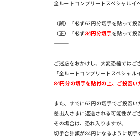
全ルートコンプリートスペシャルイ
（誤）「必ず63円分切手を貼って投
（正）「必ず
84円分切手
を貼って投
――――――
ご迷惑をおかけし、大変恐縮ではご
「全ルートコンプリートスペシャル
84円分の切手を貼付の上、ご投函い
また、すでに63円の切手でご投函い
差出人さまに返送される可能性がご
その場合は、恐れ入りますが、
切手合計額が84円になるように切手