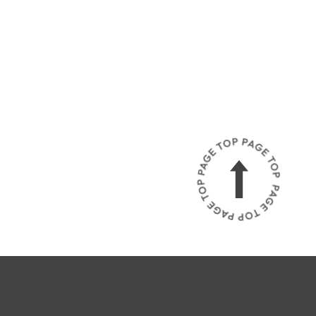
P
A
G
E
T
O
P