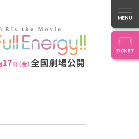
TICKET
STORY
R
CAST & STAFF
Blu-ray&CD
TICKET