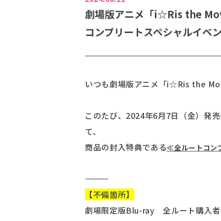
劇場版アニメ「i☆Ris the Mo
コンプリートスペシャルイベ
いつも劇場版アニメ「i☆Ris the Mo
このたび、2024年6月7日（金）発売の劇場
て、
商品の封入特典である
≪全ルートコン
――――――
【不備箇所】
劇場限定版Blu-ray 全ルート購入