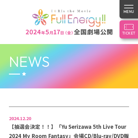
TICKET
NEWS
TOP
NEWS
STORY
INTRODUCTION
CHARACTER
CAST & STAFF
MUSIC
LIVE
2024.12.20
Blu-ray&CD
GOODS
【抽選会決定！！】「Yu Serizawa 5th Live Tour
2024 My Room Fantasy」会場CD/Blu-ray/DVD販