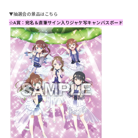
s
k
r
h
s
e
▼抽選会の景品はこちら
a
h
☆A賞：宛名＆直筆サイン入りジャケ写キャンバスボード
r
a
e
r
e