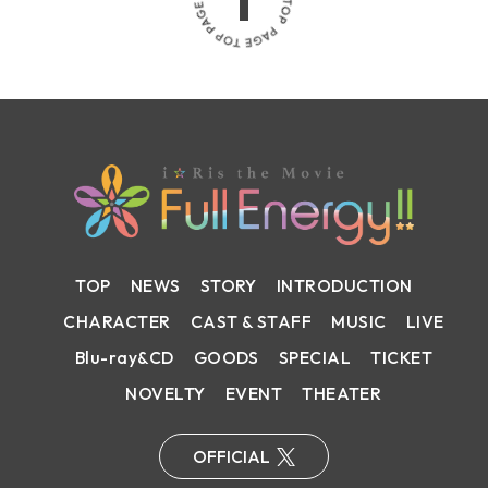
G
E
T
O
P
TOP
NEWS
STORY
INTRODUCTION
CHARACTER
CAST & STAFF
MUSIC
LIVE
Blu-ray&CD
GOODS
SPECIAL
TICKET
NOVELTY
EVENT
THEATER
OFFICIAL
X