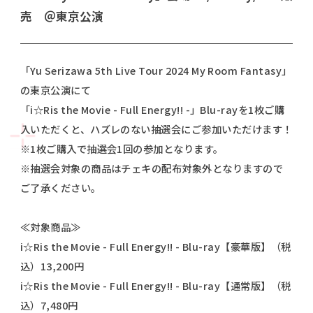
SPECIAL
TICKET
売 ＠東京公演
NOVELTY
EVENT
「Yu Serizawa 5th Live Tour 2024 My Room Fantasy」
THEATER
の東京公演にて
「i☆Ris the Movie - Full Energy!! -」Blu-rayを1枚ご購
入いただくと、ハズレのない抽選会にご参加いただけます！
OFFICIAL
※1枚ご購入で抽選会1回の参加となります。
X
※抽選会対象の商品はチェキの配布対象外となりますので
ご了承ください。
SHARE
T
F
L
≪対象商品≫
w
a
I
i☆Ris the Movie - Full Energy!! - Blu-ray【豪華版】（税
i
c
N
込）13,200円
t
e
E
t
b
s
i☆Ris the Movie - Full Energy!! - Blu-ray【通常版】（税
e
o
h
込）7,480円
r
o
a