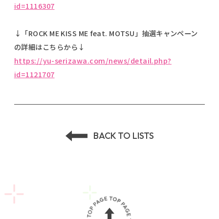
id=1116307
↓「ROCK ME KISS ME feat. MOTSU」抽選キャンペーン
の詳細はこちらから↓
https
://yu-serizawa.com/news/detail.php?
id=1121707
BACK TO LISTS
P
A