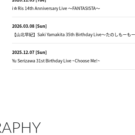
i☆Ris 14th Anniversary Live ～FANTASISTA～
2026.03.08
[Sun]
【山北早紀】Saki Yamakita 35th Birthday Live～たのしも
2025.12.07
[Sun]
Yu Serizawa 31st Birthday Live ~Choose Me!~
RAPHY