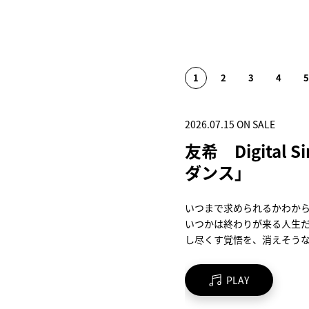
2026.07.15 ON SALE
2026.09.16 ON SALE
2026.07.15 ON SALE
2026.04.22 ON SALE
2026.02.25 ON SALE
友希 Digital 
i☆Ris 13th Anni
27thシングル「W
i☆Ris 10th Liv
TIMELESS POWE
ダンス」
TITLE MATCH-
さワールド」
i☆Ris～
Horizon
いつまで求められるかわか
i☆Risが贈る、アニバーサ
「Welcome to あざとさ
2025年に開催された「i☆Ris 10t
MFゴーストの初期から担当
いつかは終わりが来る人生
「i☆Ris 13th Anniversary
若井友希が二階堂平子役とし
i☆Ris~」ファイナル公演
「JUNGLE FIRE feat. MOT
し尽くす覚悟を、消えそう
像化！
女 ドッジ弾子』のエンディ
過去最大の動員数を記録し、各
「ROCK ME KISS ME feat
いたファンクなダンスポッ
ツアーから、
プニングテーマも芹澤 優が
カップリング曲には、「i☆Ris 11
熱狂のファイナルステージ
前作、前々作に続き、MOT
PLAY
BUY
BUY
BUY
BUY
VINTAGE イイ味出てます～
Vintage!」を収録！“ヒ
さらに！「Horizon」はJ