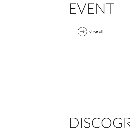
EVENT
view all
DISCOG