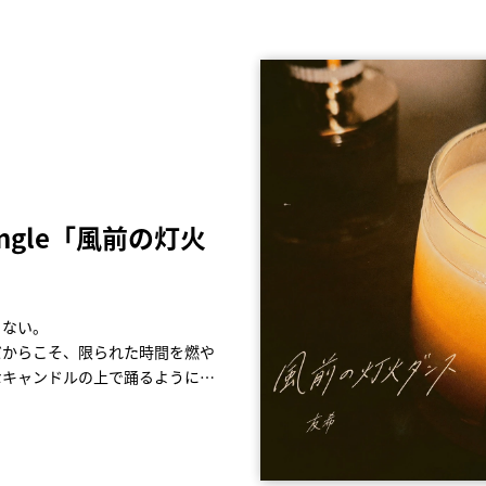
Single「風前の灯火
versary Live -
elcome to あざと
e Tour 2025 ～ViVa
R feat. MOTSU /
らない。
リーライブ
ワールド」は、
h Live Tour 2025 ~ViVa
しているオープニング・テーマ
だからこそ、限られた時間を燃や
 Liv e -TITLE MATCH-」 が待望の映
て出演するTVアニメ『炎の闘球
の模様を収録した映像商品。
SU」
なキャンドルの上で踊るように描
ングテーマ！
地SOLD OUTとなった話題の
. MOTSU」に続く、 3rd Seasonオー
プナンバー。
引き続き担当！
th Live Tour 2026 ～
を待望の映像化。
SUとのタッグで楽曲を制作！
」のテーマソングを「Sweet(×5)
ャダイン”こと前山田健一が楽曲提
-POP界で数多くの名曲を手掛け続け