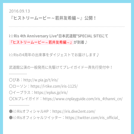
2016.09.13
『ヒストリームービー～若井友希編～』公開！
i☆Ris 4th Anniversary Live"日本武道館"SPECIAL SITEにて
『ヒストリームービー～若井友希編～』
が到着♪
i☆Risの4周年の出来事をダイジェストでお届けします♪
武道館公演の一般発売に先駆けてプレイガイド一斉先行受付中！
---------------
〇ぴあ：
http://w.pia.jp/t/iris/
〇
ローソン：
https://l-tike.com/iris-1125/
〇イープラス：
https://eplus.jp/iris/
〇CNプレイガイド：
https://www.cnplayguide.com/iris_4thanni_cn/
-----------------
●i☆RisオフィシャルHP：
https://iris.dive2ent.com/
●i☆Risオフィシャルツイッター：
https://twitter.com/iris_official_