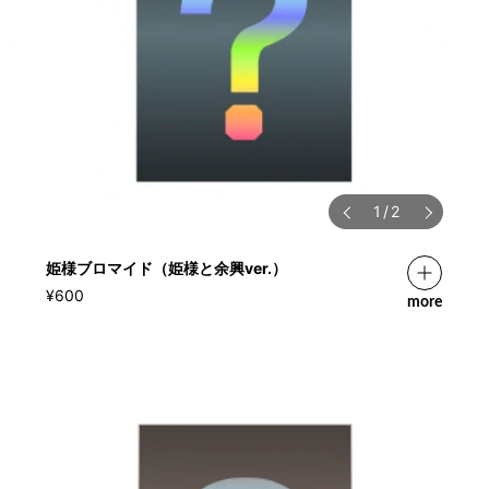
1
/
2
姫様ブロマイド（姫様と余興ver.）
¥600
more