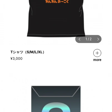
1
/
2
Tシャツ（S/M/L/XL）
¥3,000
more