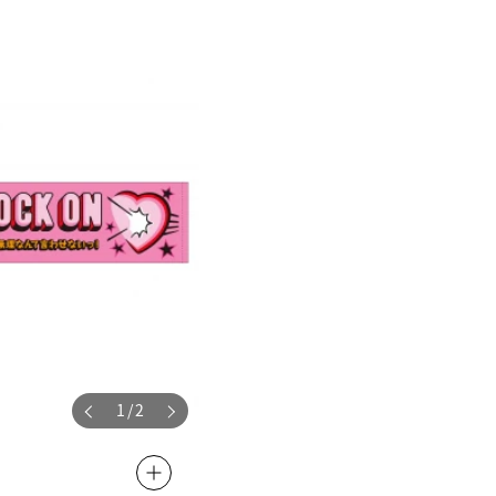
1
/
2