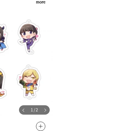
more
1
/
2