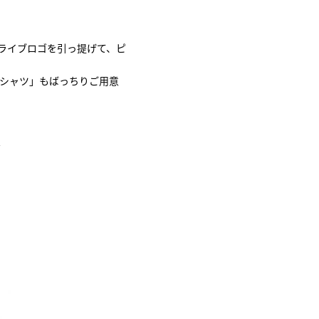
たライブロゴを引っ提げて、ピ
Tシャツ」もばっちりご用意
☆