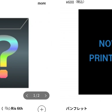
¥600
（税込）
more
1
/
2
i☆Ris 6th
パンフレット