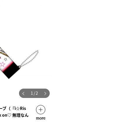
1
/
2
ブ（『i☆Ris
Lock on♡ 無理なん
more