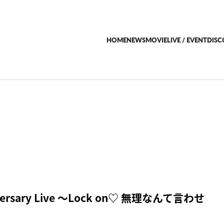
HOME
NEWS
MOVIE
LIVE / EVENT
DIS
iversary Live ～Lock on♡ 無理なんて言わせ