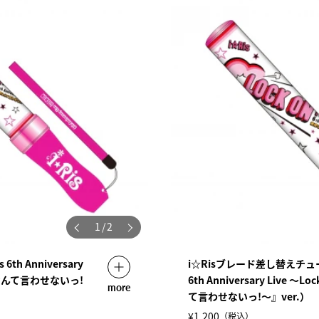
1
/
2
th Anniversary
i☆Risブレード差し替えチュー
無理なんて言わせないっ!
6th Anniversary Live ～
more
て言わせないっ!～』ver.）
¥1,200
（税込）