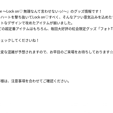
sary Live ～Lock on♡ 無理なんて言わせないっ!～』のグッズ情報です！
ハートを撃ち抜いてLock on♡すべく、そんなアツい意気込みを込め
ートなデザインで攻めたアイテムが揃いました。
ツなどの超定番アイテムはもちろん、毎回大好評の虹会限定グッズ「フォト
チェックしてくださいね！
大変な混雑が予想されますので、お早目のご来場をお待ちしております
客様は、注意事項を合わせてご確認ください。