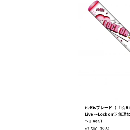
i☆Risブレード（『i☆Ris 6
Live ～Lock on♡ 
～』ver.）
¥3,500
（税込）