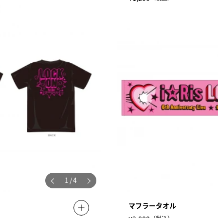
1
/
4
マフラータオル