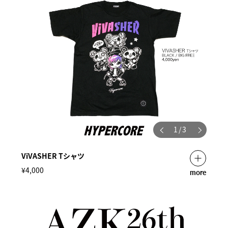
1
/
3
ViVASHER Tシャツ
¥4,000
more