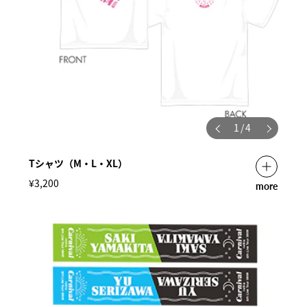
1
/
4
Tシャツ（M・L・XL）
¥3,200
more