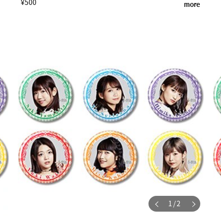
¥500
more
1
/
2