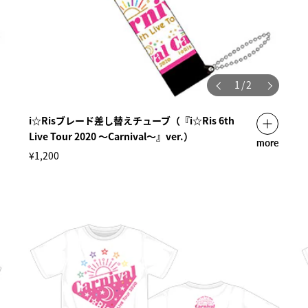
1
/
2
i☆Risブレード差し替えチューブ（『i☆Ris 6th
Live Tour 2020 ～Carnival～』ver.）
more
¥1,200