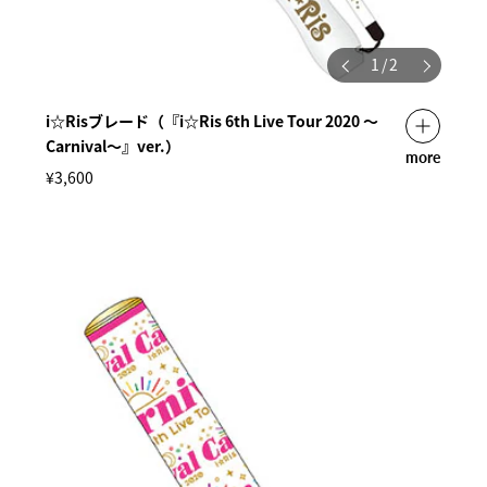
1
/
2
i☆Risブレード（『i☆Ris 6th Live Tour 2020 ～
Carnival～』ver.）
more
¥3,600