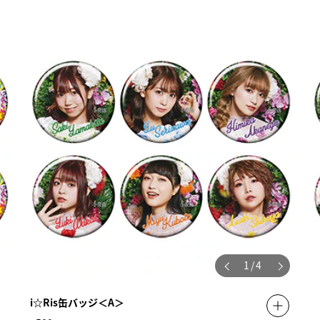
1
/
4
i☆Ris缶バッジ＜A＞