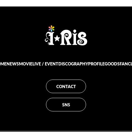
OME
NEWS
MOVIE
LIVE / EVENT
DISCOGRAPHY
PROFILE
GOODS
FANC
CONTACT
SNS