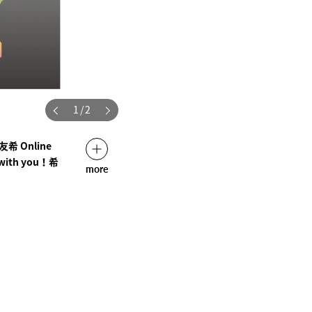
1
/
2
 Online
 with you！希
more