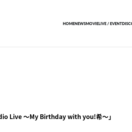
HOME
NEWS
MOVIE
LIVE / EVENT
DIS
io Live ～My Birthday with you!希～」