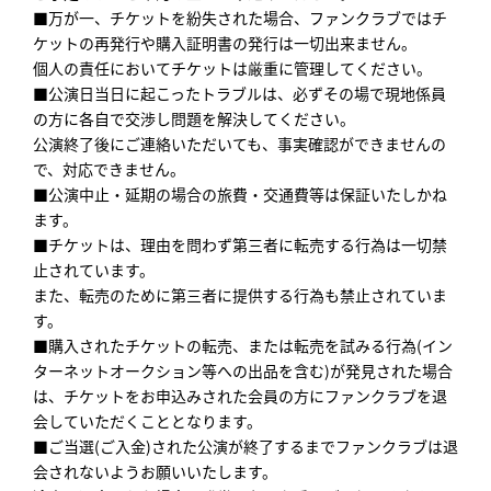
■万が一、チケットを紛失された場合、ファンクラブではチ
ケットの再発行や購入証明書の発行は一切出来ません。
個人の責任においてチケットは厳重に管理してください。
■公演日当日に起こったトラブルは、必ずその場で現地係員
の方に各自で交渉し問題を解決してください。
公演終了後にご連絡いただいても、事実確認ができませんの
で、対応できません。
■公演中止・延期の場合の旅費・交通費等は保証いたしかね
ます。
■チケットは、理由を問わず第三者に転売する行為は一切禁
止されています。
また、転売のために第三者に提供する行為も禁止されていま
す。
■購入されたチケットの転売、または転売を試みる行為(イン
ターネットオークション等への出品を含む)が発見された場合
は、チケットをお申込みされた会員の方にファンクラブを退
会していただくこととなります。
■ご当選(ご入金)された公演が終了するまでファンクラブは退
会されないようお願いいたします。