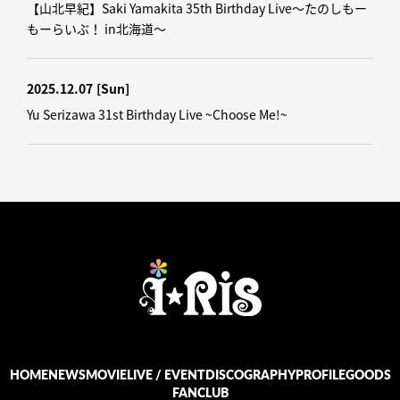
【山北早紀】Saki Yamakita 35th Birthday Live～たのしもー
もーらいぶ！ in北海道～
2025.12.07
[Sun]
Yu Serizawa 31st Birthday Live ~Choose Me!~
HOME
NEWS
MOVIE
LIVE / EVENT
DISCOGRAPHY
PROFILE
GOODS
FANCLUB