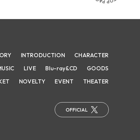
T
O
P
TORY
INTRODUCTION
CHARACTER
MUSIC
LIVE
Blu-ray&CD
GOODS
KET
NOVELTY
EVENT
THEATER
OFFICIAL
X