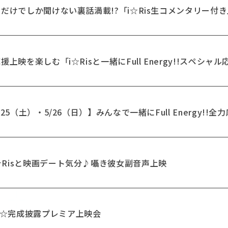
ここだけでしか聞けない裏話満載!?「i☆Ris生コメンタリー付
援上映を楽しむ「i☆Risと一緒にFull Energy!!スペシャ
/25（土）・5/26（日）】みんなで一緒にFull Energy!!
i☆Risと映画デート気分♪囁き彼女副音声上映
よ☆完成披露プレミア上映会