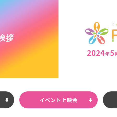
挨拶
TOP
NEWS
INTRODUCTION
CHARACTE
MUSIC
LIVE
イベント上映会
GOODS
SPECIAL