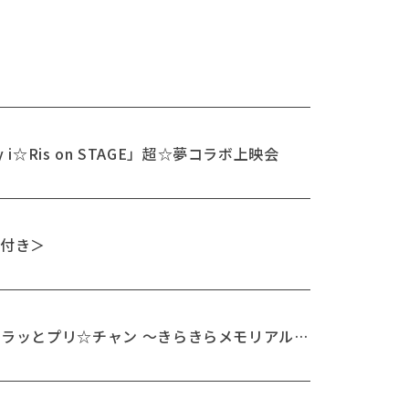
THEATER
ntary i☆Ris on STAGE」超☆夢コラボ上映会
会付き＞
 プリパラ＆キラッとプリ☆チャン ～きらきらメモリアルラ