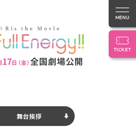
TICKET
STORY
R
CAST & STAFF
Blu-ray&CD
舞台挨拶
TICKET