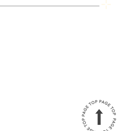
P
A
G
E