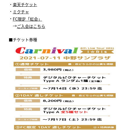
・
楽天チケット
・
ミクチャ
・
FC限定「虹会」
→
ご入会はこちら
■チケット券種