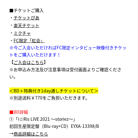
■チケットご購入
・
チケットぴあ
・
楽天チケット
・
ミクチャ
・
FC限定「虹会」
※今ご入会いただければFC限定インタビュー映像付きチケッ
トをご購入いただけます！
【
】
ご入会はこちら
※お申込み方法及び注意事項は受付画面よりご確認くださ
い。
＜BD＋特典付き1day通しチケットについて＞
※別途送料￥770をご負担いただきます。
■BD詳細
①「i☆Ris LIVE 2021 ～storiez～」
初回生産限定盤（Blu-ray+CD）EYXA-13398/B
→
商品詳細はこちら