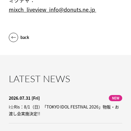
ミクチャ：
mixch_liveview_info@donuts.ne.jp
back
LATEST NEWS
2026.07.31
[Fri]
NEW
i☆Ris：8/1（日）「TOKYO IDOL FESTIVAL 2026」物販・お
渡し会実施決定!!