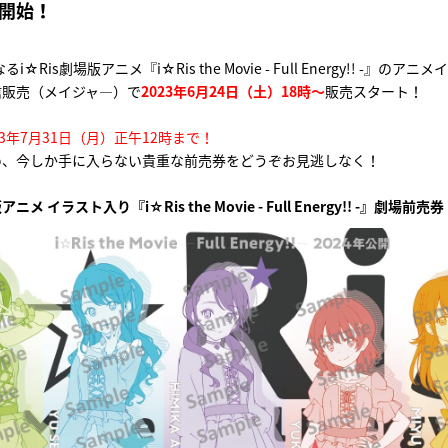
売開始！
i☆Ris劇場版アニメ『i☆Ris the Movie - Full Energy!! -』のア
信販売（メイジャ―）で
2023年6月24日（土）18時～
販売スタート！
23年7月31日（月）正午12時まで！
め、今しか手に入らない貴重な前売券をどうぞお見逃しなく！
 イラスト入り『i☆Ris the Movie - Full Energy!! -』劇場前売券