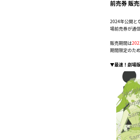
前売券 販
2024年公開となる
場前売券が通
販売期間は
20
期間限定のた
▼最速！劇場版アニメ