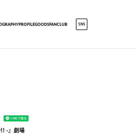
COGRAPHY
PROFILE
GOODS
FANCLUB
SNS
!! -』劇場