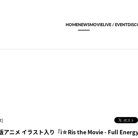
HOME
NEWS
MOVIE
LIVE / EVENT
DIS
t]
メ イラスト入り『i☆Ris the Movie - Full Energy