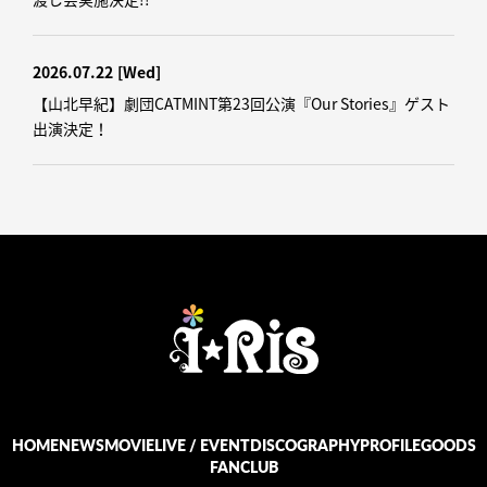
2026.07.22
[Wed]
【山北早紀】劇団CATMINT第23回公演『Our Stories』ゲスト
出演決定！
HOME
NEWS
MOVIE
LIVE / EVENT
DISCOGRAPHY
PROFILE
GOODS
FANCLUB