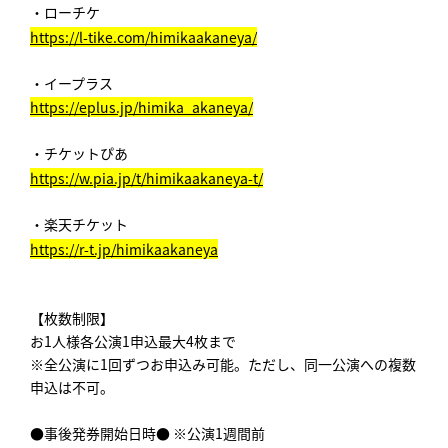
・ローチケ
https://l-tike.com/himikaakaneya/
・イープラス
https://eplus.jp/himika_akaneya/
・チケットぴあ
https://w.pia.jp/t/himikaakaneya-t/
・楽天チケット
https://r-t.jp/himikaakaneya
【枚数制限】
お1人様各公演1申込最大4枚まで
※全公演に1回ずつお申込み可能。ただし、同一公演への複数
申込は不可。
●事後発券開始日時● ※公演1週間前