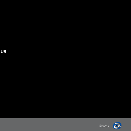
LUB
©avex