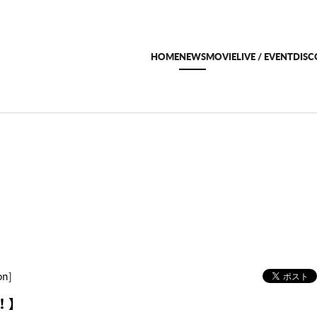
HOME
NEWS
MOVIE
LIVE / EVENT
DIS
on]
！】