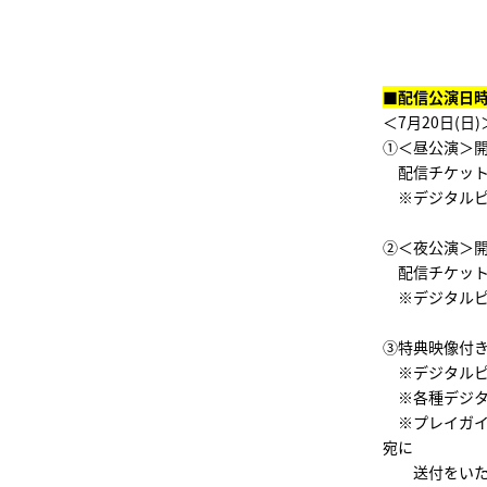
■配信公演日
＜7月20日(日)
①＜昼公演＞開場1
配信チケット 
※デジタルピク
②＜夜公演＞開場1
配信チケット 
※デジタルピク
③特典映像付き
※デジタルピク
※各種デジタ
※プレイガイ
宛に
送付をいたし