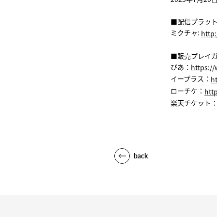
■配信プラッ
ミクチャ:
http:
■販売プレイ
ぴあ：
https://w
イープラス：
ht
ローチケ：
http
楽天チケット
back