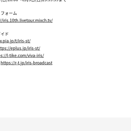
トフォーム
//iris.10th.livetour.mixch.tv/
ガイド
.pia.jp/t/iris-st/
tps://eplus.jp/iris-st/
s://l-tike.com/viva-iris/
：
https://r-t.jp/iris-broadcast