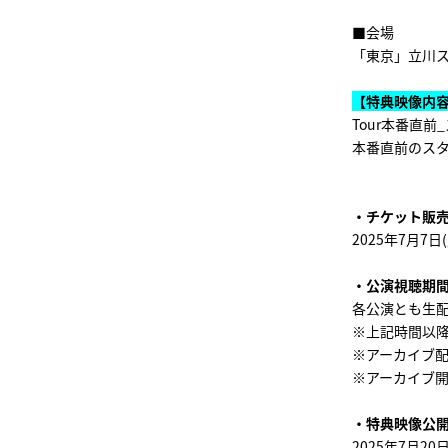
■会場
「東京」立川
【特典映像内
Tour本番直
本番直前のス
・チケット販
2025年7月7日(
・公演視聴期
各公演とも生配信
※上記時間以
※アーカイブ
※アーカイブ
・特典映像公
2025年7月20日