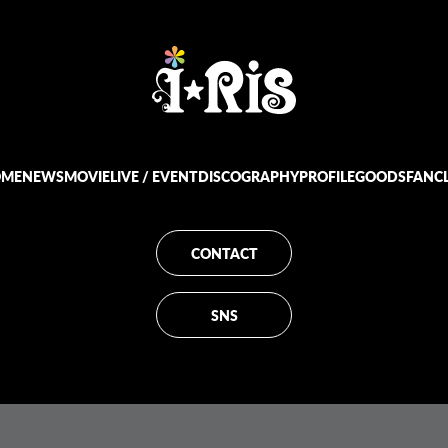
OME
NEWS
MOVIE
LIVE / EVENT
DISCOGRAPHY
PROFILE
GOODS
FANC
CONTACT
SNS