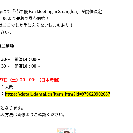
海にて「芹澤 優 Fan Meeting in Shanghai」が開催決定！
20：00より先着で券売開始！
にはここでしか手に入らない特典もあり！
ださい♪
玉兰剧场
30～ 開演14：00～
30～ 開演18：00～
7日（土）20：00~ （日本時間）
リ：大麦
ク：
https://detail.damai.cn/item.htm?id=979623902687
売となります。
購入方法は画像よりご確認ください。