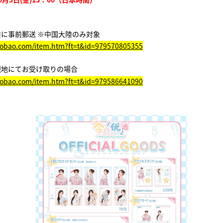
に事前郵送 ※中国大陸のみ対象
taobao.com/item.htm?ft=t&id=979570805355
現地にてお受け取りの場合
taobao.com/item.htm?ft=t&id=979586641090