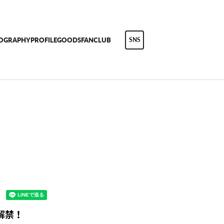
COGRAPHY
PROFILE
GOODS
FANCLUB
SNS
解禁！