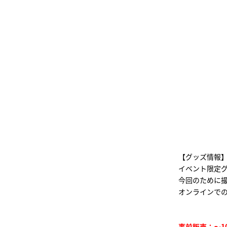
【グッズ情報
イベント限定
今回のために
オンラインで
事前販売：～10