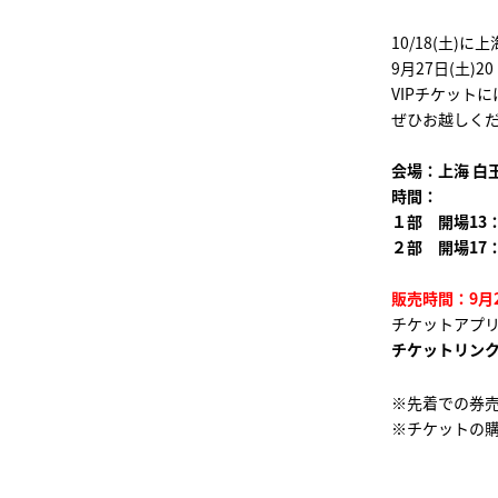
10/18(土)に上
9月27日(土)
VIPチケット
ぜひお越しく
会場：上海 白
時間：
１部 開場13：
２部 開場17：
販売時間：9月2
チケットアプ
チケットリン
※先着での券
※チケットの