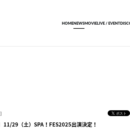
HOME
NEWS
MOVIE
LIVE / EVENT
DIS
]
11/29（土）SPA！FES2025出演決定！