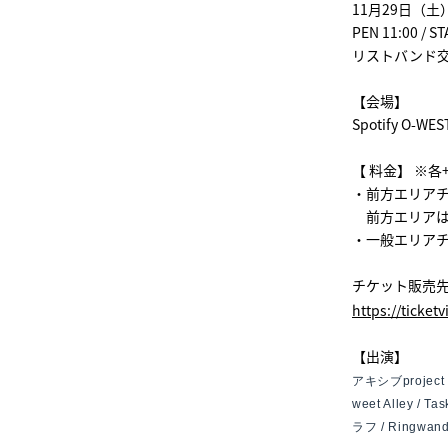
11月29日（土
PEN 11:00 / ST
リストバンド交換
【会場】
Spotify O-WES
【 料金】 ※各+
・前方エリアチケ
前方エリアはdu
・一般エリアチケ
チケット販売先U
https://ticket
【出演】
アキシブprojec
weet Alley / 
ラフ / Ringwand