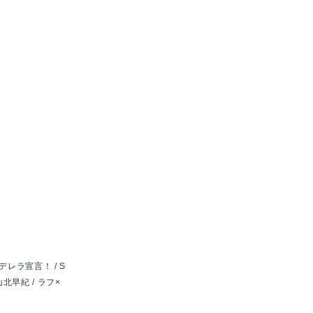
ンデレラ宣言！ / S
/ 山北早紀 / ラフ×