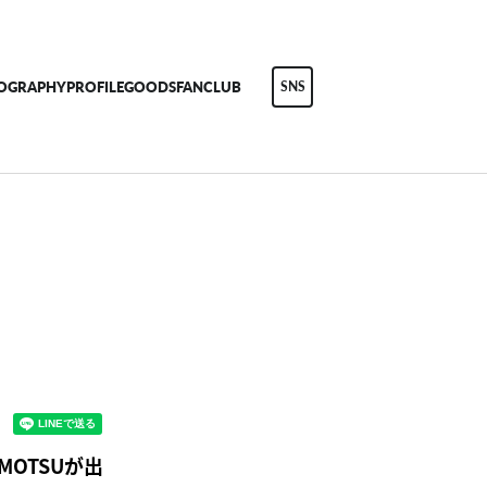
COGRAPHY
PROFILE
GOODS
FANCLUB
SNS
 MOTSUが出