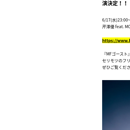
演決定！！
6/17(水)23:0
芹澤優 feat.
https://www.
『MFゴースト』「
セリモツのフ
ぜひご覧くだ