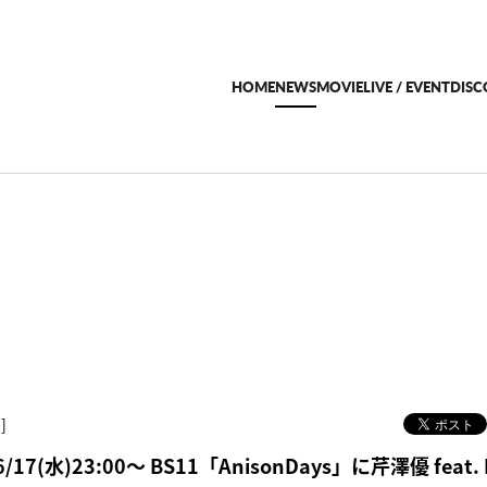
HOME
NEWS
MOVIE
LIVE / EVENT
DIS
]
17(水)23:00～ BS11「AnisonDays」に芹澤優 feat.