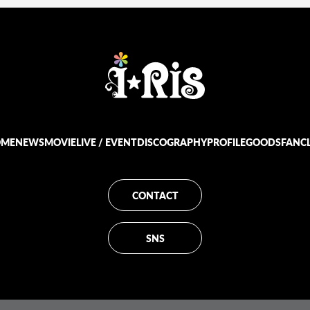
OME
NEWS
MOVIE
LIVE / EVENT
DISCOGRAPHY
PROFILE
GOODS
FANC
CONTACT
SNS